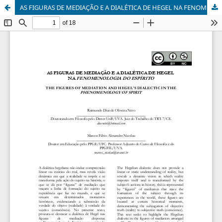
AS FIGURAS DE MEDIAÇÃO E A DIALÉTICA DE HEGEL NA FENOMENOLOGIA DO ESPÍRITO