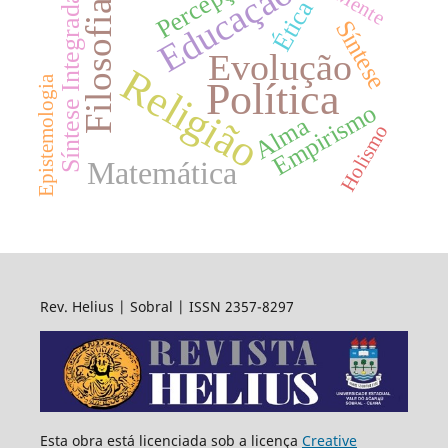
Percepção
Educação
Mente
Síntese Integrada
Ética
Filosofia
Síntese
Evolução
Religião
Epistemologia
Política
Empirismo
Alma
Holismo
Matemática
Rev. Helius | Sobral | ISSN 2357-8297
Esta obra está licenciada sob a licença
Creative