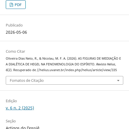
PDF
Publicado
2026-05-06
Como Citar
Oliveira Dias Neto, R., & Nicolau, M. F. A. (2026). AS FIGURAS DE MEDIAÇÃO E
A DIALÉTICA DE HEGEL NA FENOMENOLOGIA DO ESPÍRITO.
Revista Helius
,
6
(2). Recuperado de //helius.uvanet.br/index.php/helius/article/view/335
Fomatos de Citação
Edição
v. 6 n. 2 (2025)
Seção
Artigos do Dossiê