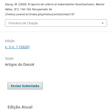
Dacuy, M. (2020). El aporte de Leibniz al materialismo feuerbachiano.
Revista
Helius
,
3
(1), 134–154. Recuperado de
//helius.uvanet.br/index.php/helius/article/view/137
Fomatos de Citação
Edição
v. 3 n. 1 (2020)
Seção
Artigos do Dossiê
Enviar Submissão
Edição Atual