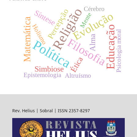
Religião
Cérebro
Percepção
Síntese
Evolução
Mente
Matemática
Holismo
Educação
Psicologia moral
Alma
Filosofia
Política
Ética
Simbiose
Epistemologia
Altruísmo
Rev. Helius | Sobral | ISSN 2357-8297