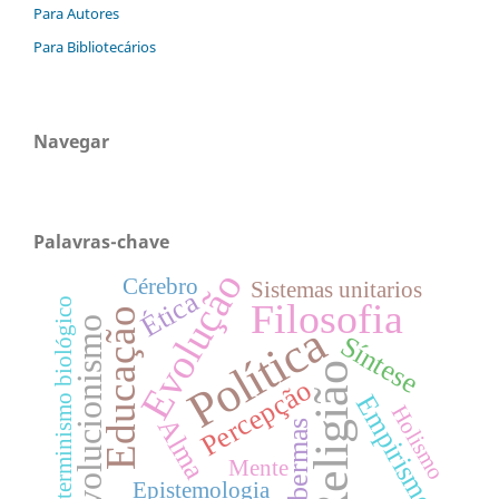
Para Autores
Para Bibliotecários
Navegar
Palavras-chave
Evolução
Cérebro
Sistemas unitarios
Ética
Determinismo biológico
Filosofia
Educação
Evolucionismo
Política
Síntese
Religião
Percepção
Empirismo
Holismo
Alma
Habermas
Mente
Epistemologia