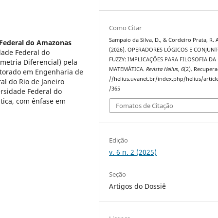
Como Citar
Sampaio da Silva, D., & Cordeiro Prata, R. A
 Federal do Amazonas
(2026). OPERADORES LÓGICOS E CONJUN
dade Federal do
FUZZY: IMPLICAÇÕES PARA FILOSOFIA DA
tria Diferencial) pela
MATEMÁTICA.
Revista Helius
,
6
(2). Recuper
utorado em Engenharia de
//helius.uvanet.br/index.php/helius/articl
l do Rio de Janeiro
/365
ersidade Federal do
tica, com ênfase em
Fomatos de Citação
Edição
v. 6 n. 2 (2025)
Seção
Artigos do Dossiê