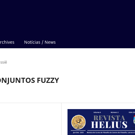
rchives
Notícias / News
ssiê
ONJUNTOS FUZZY