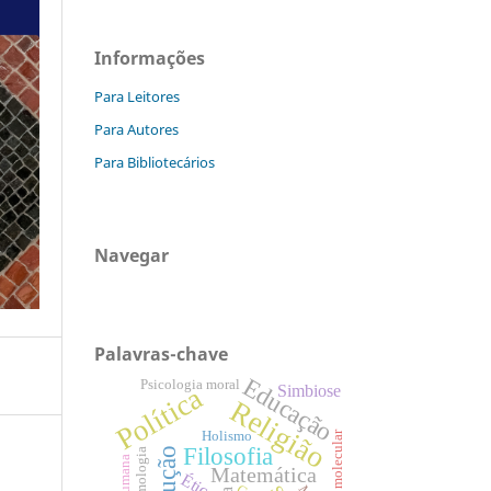
Informações
Para Leitores
Para Autores
Para Bibliotecários
Navegar
Palavras-chave
Educação
Psicologia moral
Política
Simbiose
Religião
Biología molecular
Holismo
Filosofia
Epistemologia
Matemática
Ética