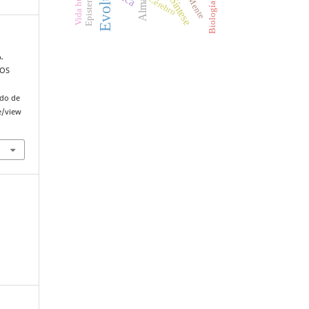
Evolução
Vida humana
Cérebro
Síntese
Mente
Alma
.
TOS
ado de
e/view