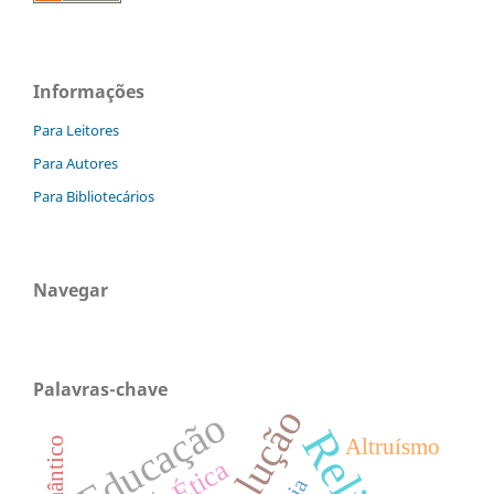
Informações
Para Leitores
Para Autores
Para Bibliotecários
Navegar
Palavras-chave
Evolução
Educação
Altruísmo
Ética