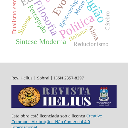
Religião
Dualismo semântico
Epistemologia
Filosofia
Mente
Percepção
Política
Cérebro
Síntese
Alma
Holismo
Síntese Moderna
Reducionismo
Rev. Helius | Sobral | ISSN 2357-8297
Esta obra está licenciada sob a licença
Creative
Commons Atribuição - Não Comercial 4.0
Internacional
.