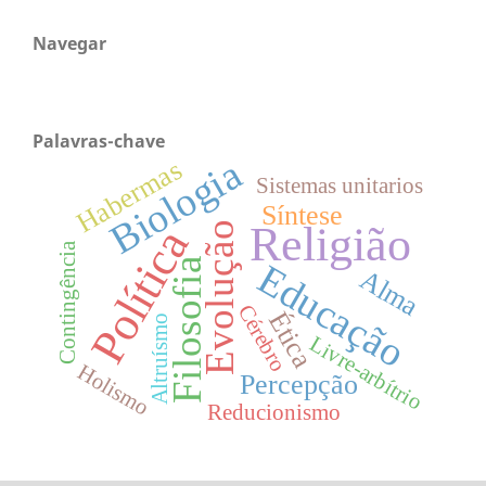
Navegar
Palavras-chave
Biologia
Habermas
Sistemas unitarios
Síntese
Religião
Evolução
Política
Contingência
Filosofia
Educação
Alma
Cérebro
Ética
Altruísmo
Livre-arbítrio
Holismo
Percepção
Reducionismo