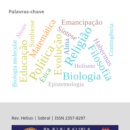
Palavras-chave
Matemática
Emancipação
Simbiose
Mente
Contingência
Religião
Síntese
Evolução
Habermas
Alma
Educação
Biología molecular
Política
Filosofia
Holismo
Ética
Biologia
Epistemologia
Rev. Helius | Sobral | ISSN 2357-8297